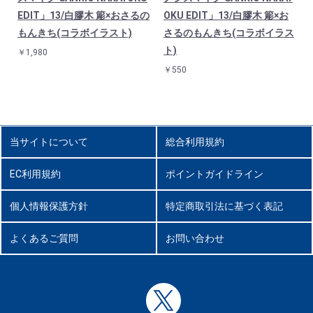
P
EDIT」13/白膠木 簓×おさるの
OKU EDIT」13/白膠木 簓×お
もんきち(コラボイラスト)
さるのもんきち(コラボイラス
ト)
￥1,980
￥550
当サイトについて
総合利用規約
EC利用規約
ポイントガイドライン
個人情報保護方針
特定商取引法に基づく表記
よくあるご質問
お問い合わせ