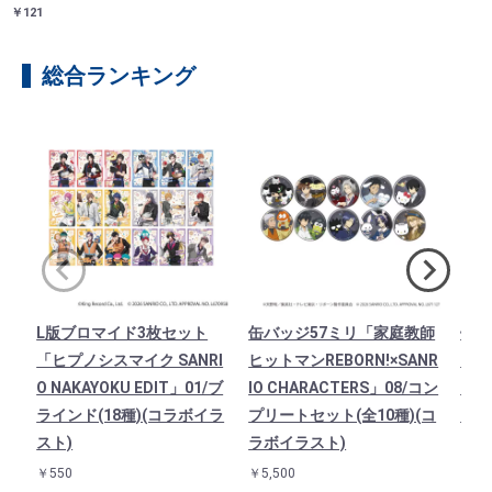
￥121
総合ランキング
L版ブロマイド3枚セット
缶バッジ57ミリ「家庭教師
缶バ
「ヒプノシスマイク SANRI
ヒットマンREBORN!×SANR
ク S
O NAKAYOKU EDIT」01/ブ
IO CHARACTERS」08/コン
T」
ラインド(18種)(コラボイラ
プリートセット(全10種)(コ
(全
スト)
ラボイラスト)
￥4,9
￥550
￥5,500