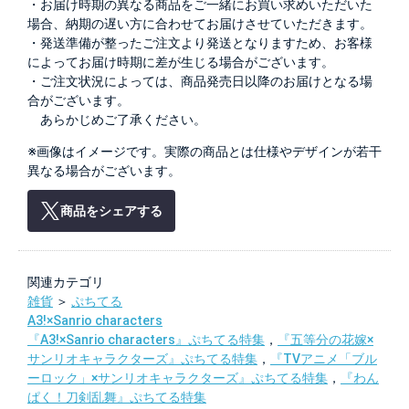
・お届け時期の異なる商品をご一緒にお買い求めいただいた
場合、納期の遅い方に合わせてお届けさせていただきます。
・発送準備が整ったご注文より発送となりますため、お客様
によってお届け時期に差が生じる場合がございます。
・ご注文状況によっては、商品発売日以降のお届けとなる場
合がございます。
あらかじめご了承ください。
※画像はイメージです。実際の商品とは仕様やデザインが若干
異なる場合がございます。
商品をシェアする
関連カテゴリ
雑貨
＞
ぷちてる
A3!×Sanrio characters
『A3!×Sanrio characters』ぷちてる特集
，
『五等分の花嫁×
サンリオキャラクターズ』ぷちてる特集
，
『TVアニメ「ブル
ーロック」×サンリオキャラクターズ』ぷちてる特集
，
『わん
ぱく！刀剣乱舞』ぷちてる特集