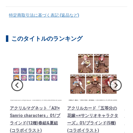
特定商取引法に基づく表記 (返品など)
このタイトルのランキング
×
アクリルマグネット「A3!×
アクリルカード「五等分の
アク
/ブ
Sanrio characters」01/ブ
花嫁∽×サンリオキャラクタ
San
組
ラインド(12種)春組&夏組
ーズ」01/ブラインド(5種)
ライ
(コラボイラスト)
(コラボイラスト)
(コ