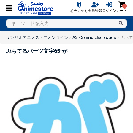
0
会員登録
ログイン
カート
初めての方
サンリオアニメストアオンライン
A3!×Sanrio characters
ぷちて
ぷちてるパーツ文字65-が