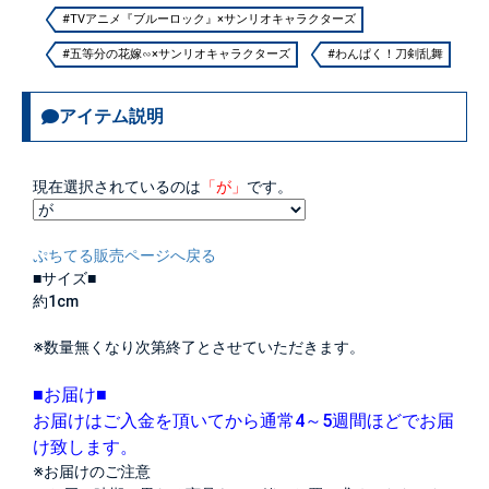
#TVアニメ『ブルーロック』×サンリオキャラクターズ
#五等分の花嫁∽×サンリオキャラクターズ
#わんぱく！刀剣乱舞
アイテム説明
現在選択されているのは
「が」
です。
ぷちてる販売ページへ戻る
■サイズ■
約1cm
※数量無くなり次第終了とさせていただきます。
■お届け■
お届けはご入金を頂いてから通常4～5週間ほどでお届
け致します。
※お届けのご注意