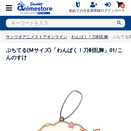
0
会員登録
ログイン
カート
初めての方
サンリオアニメストアオンライン
わんぱく！刀剣乱舞
ぷちてる(
ぷちてる(Mサイズ)「わんぱく！刀剣乱舞」01/こ
んのすけ