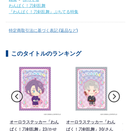
わんぱく！刀剣乱舞
『わんぱく！刀剣乱舞』ぷちてる特集
特定商取引法に基づく表記 (返品など)
このタイトルのランキング
ド
オーロラステッカー「わん
オーロラステッカー「わん
オー
1
ぱく！刀剣乱舞」23/かせ
ぱく！刀剣乱舞」30/さん
ぱく