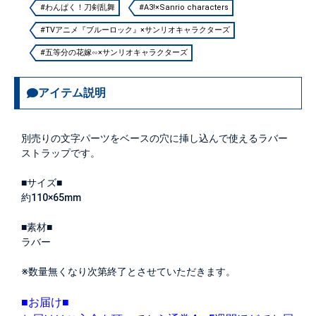
#わんぱく！刀剣乱舞
#A3!×Sanrio characters
#TVアニメ『ブルーロック』×サンリオキャラクターズ
#五等分の花嫁∽×サンリオキャラクターズ
アイテム説明
別売りの文字パーツをベースの穴に挿し込んで使えるラバー
ストラップです。
■サイズ■
約110×65mm
■素材■
ラバー
※数量無くなり次第終了とさせていただきます。
■お届け■