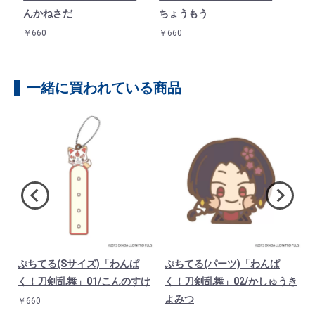
んかねさだ
ちょうもう
んば
￥660
￥660
￥66
一緒に買われている商品
ぷちてる(Sサイズ)「わんぱ
ぷちてる(パーツ)「わんぱ
く！刀剣乱舞」01/こんのすけ
く！刀剣乱舞」02/かしゅうき
よみつ
￥660