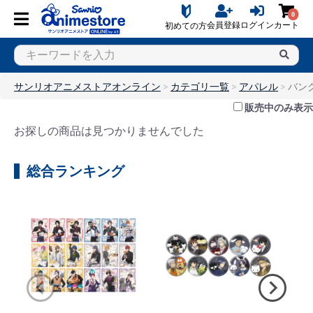
0
会員登録
ログイン
カート
初めての方
サンリオアニメストアオンライン
カテゴリ一覧
アパレル
バン
販売中のみ表示
お探しの商品は見つかりませんでした
総合ランキング