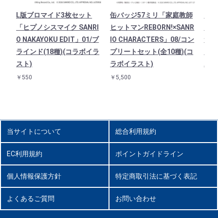
L版ブロマイド3枚セット
缶バッジ57ミリ「家庭教師
アク
「ヒプノシスマイク SANRI
ヒットマンREBORN!×SANR
メ『
O NAKAYOKU EDIT」01/ブ
IO CHARACTERS」08/コン
サン
ラインド(18種)(コラボイラ
プリートセット(全10種)(コ
02
スト)
ラボイラスト)
ボイ
￥550
￥5,500
￥1,9
当サイトについて
総合利用規約
EC利用規約
ポイントガイドライン
個人情報保護方針
特定商取引法に基づく表記
よくあるご質問
お問い合わせ