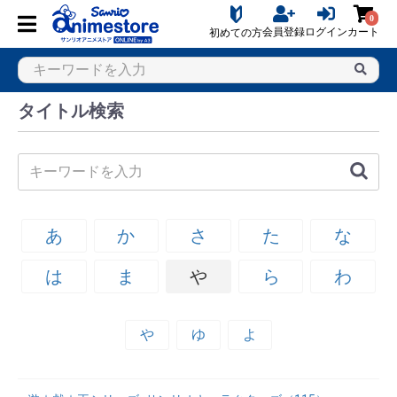
0
会員登録
ログイン
カート
初めての方
タイトル検索
あ
か
さ
た
な
は
ま
や
ら
わ
や
ゆ
よ