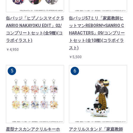
缶バッジ「ヒプノシスマイク S
缶バッジ57ミリ「家庭教師ヒ
ANRIO NAKAYOKU EDIT」02/
ットマンREBORN!×SANRIO C
コンプリートセット(全9種)(コ
HARACTERS」09/コンプリー
ラボイラスト)
トセット(全10種)(コラボイラ
スト)
￥4,950
￥5,500
星型ナスカンアクリルキーホ
アクリルスタンド「家庭教師