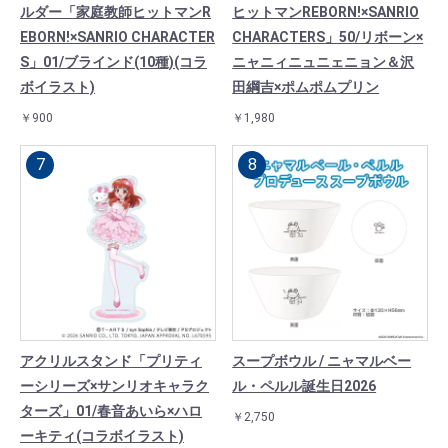
ルダー「家庭教師ヒットマンR
ヒットマンREBORN!×SANRIO
EBORN!×SANRIO CHARACTER
CHARACTERS」50/リボーン×
S」01/ブラインド(10種)(コラ
ニャニィニュニェニョン＆沢
ボイラスト)
田綱吉×ポムポムプリン
￥900
￥1,980
アクリルスタンド「プリティ
スープボウル / ニャマルベー
ーシリーズ×サンリオキャラク
ル・ペルル誕生日2026
ターズ」01/春音あいら×ハロ
￥2,750
ーキティ(コラボイラスト)