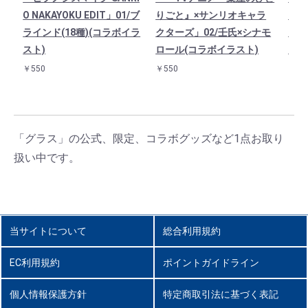
O NAKAYOKU EDIT」01/ブ
りごと』×サンリオキャラ
りご
ラインド(18種)(コラボイラ
クターズ」02/壬氏×シナモ
クタ
スト)
ロール(コラボイラスト)
キテ
￥550
￥550
￥55
「グラス」の公式、限定、コラボグッズなど1点お取り
扱い中です。
当サイトについて
総合利用規約
EC利用規約
ポイントガイドライン
個人情報保護方針
特定商取引法に基づく表記