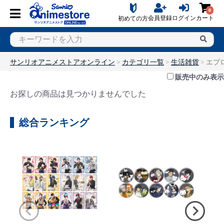
0
会員登録
ログイン
カート
初めての方
サンリオアニメストアオンライン
カテゴリ一覧
生活雑貨
エプ
販売中のみ表示
お探しの商品は見つかりませんでした
総合ランキング