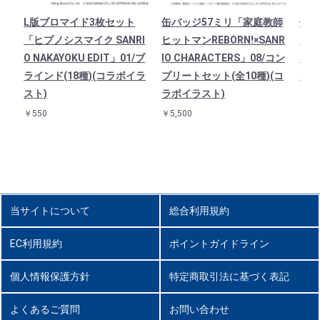
L版ブロマイド3枚セット
缶バッジ57ミリ「家庭教師
缶バ
「ヒプノシスマイク SANRI
ヒットマンREBORN!×SANR
ク S
O NAKAYOKU EDIT」01/ブ
IO CHARACTERS」08/コン
T」
ラインド(18種)(コラボイラ
プリートセット(全10種)(コ
(全
スト)
ラボイラスト)
￥4,9
￥550
￥5,500
当サイトについて
総合利用規約
EC利用規約
ポイントガイドライン
個人情報保護方針
特定商取引法に基づく表記
よくあるご質問
お問い合わせ