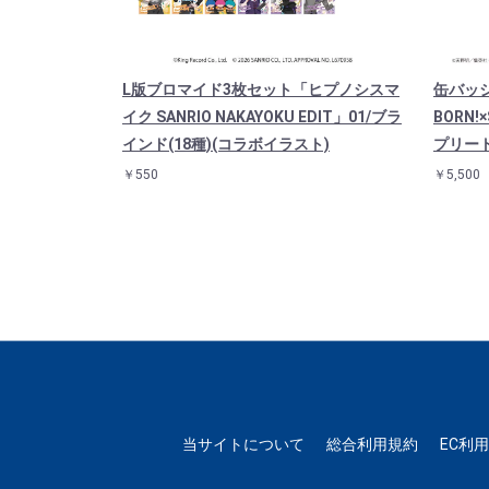
L版ブロマイド3枚セット「ヒプノシスマ
缶バッ
イク SANRIO NAKAYOKU EDIT」01/ブラ
BORN!
インド(18種)(コラボイラスト)
プリート
￥550
￥5,500
当サイトについて
総合利用規約
EC利