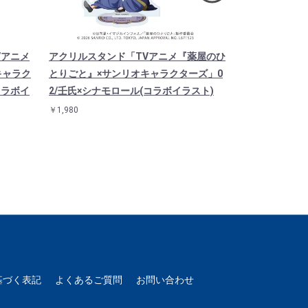
Vアニメ
アクリルスタンド「TVアニメ『薬屋のひ
アクリルスタ
キャラク
とりごと』×サンリオキャラクターズ」0
とりごと』×
コラボイ
2/壬氏×シナモロール(コラボイラスト)
1/猫猫×ハロ
￥1,980
￥1,980
基づく表記
よくあるご質問
お問い合わせ