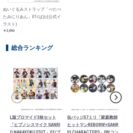
ぬいぐるみストラップ「ぺたぺ
たみにりあん」01/ぱお(公式イ
ラスト)
￥2,090
総合ランキング
L版ブロマイド3枚セット
缶バッジ57ミリ「家庭教師
アク
「ヒプノシスマイク SANRI
ヒットマンREBORN!×SANR
メ『
O NAKAYOKU EDIT」01/ブ
IO CHARACTERS」08/コン
サン