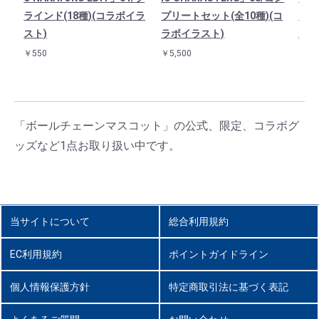
ラインド(18種)(コラボイラ
プリートセット(全10種)(コ
02
スト)
ラボイラスト)
ボイ
￥550
￥5,500
￥1,9
「ボールチェーンマスコット」の公式、限定、コラボグ
ッズなど1点お取り扱い中です。
当サイトについて
総合利用規約
EC利用規約
ポイントガイドライン
個人情報保護方針
特定商取引法に基づく表記