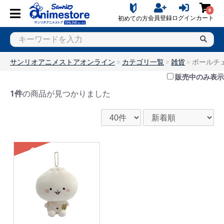
0
会員登録
ログイン
カート
初めての方
サンリオアニメストアオンライン
カテゴリ一覧
雑貨
ボールチ
販売中のみ表示
1件
の商品が見つかりました
SOLD