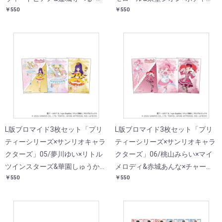
￥550
￥550
ロミ(コラボイラスト)
コ(コラボイラスト)
L版ブロマイド3枚セット「プリ
L版ブロマイド3枚セット「プリ
ティーシリーズ×サンリオキャラ
ティーシリーズ×サンリオキャラ
クターズ」05/夢川ゆい×リトル
クターズ」06/桃山みらい×マイ
ツインスターズ&華園しゅうか×
メロディ&赤城あんな×チャーミ
￥550
￥550
コロコロクリリン(コラボイラス
ーキティ(コラボイラスト)
ト)