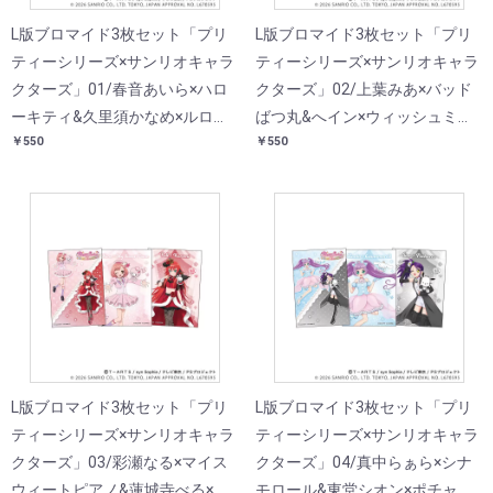
L版ブロマイド3枚セット「プリ
L版ブロマイド3枚セット「プリ
ティーシリーズ×サンリオキャラ
ティーシリーズ×サンリオキャラ
クターズ」01/春音あいら×ハロ
クターズ」02/上葉みあ×バッド
ーキティ&久里須かなめ×ルロロ
ばつ丸&へイン×ウィッシュミー
￥550
￥550
マニック(コラボイラスト)
メル(コラボイラスト)
L版ブロマイド3枚セット「プリ
L版ブロマイド3枚セット「プリ
ティーシリーズ×サンリオキャラ
ティーシリーズ×サンリオキャラ
クターズ」03/彩瀬なる×マイス
クターズ」04/真中らぁら×シナ
ウィートピアノ&蓮城寺べる×ク
モロール&東堂シオン×ポチャッ