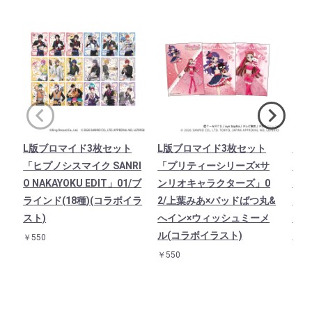
L版ブロマイド3枚セット
L版ブロマイド3枚セット
L版
「ヒプノシスマイク SANRI
「プリティーシリーズ×サ
「プ
O NAKAYOKU EDIT」01/ブ
ンリオキャラクターズ」0
ンリ
ラインド(18種)(コラボイラ
2/上葉みあ×バッドばつ丸&
7/
スト)
へイン×ウィッシュミーメ
ドサ
ル(コラボイラスト)
(コ
￥550
￥550
￥55