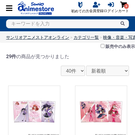
0
会員登録
ログイン
カート
初めての方
サンリオアニメストアオンライン
カテゴリ一覧
映像・音楽・写
販売中のみ表示
29件
の商品が見つかりました