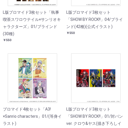
L版ブロマイド3枚セット「執事
L版ブロマイド3枚セット
喫茶スワロウテイル×サンリオキ
「SHOW BY ROCK!!」04/ブライ
ャラクターズ」01/ブラインド
ンド(42種)(公式イラスト)
￥550
(30種)
￥550
ブロマイド4枚セット「A3!
L版ブロマイド3枚セット
×Sanrio characters」01/(等身イ
「SHOW BY ROCK!!」01/対バン
ラスト)
ver. クロウ&ヤス(描き下ろしイ