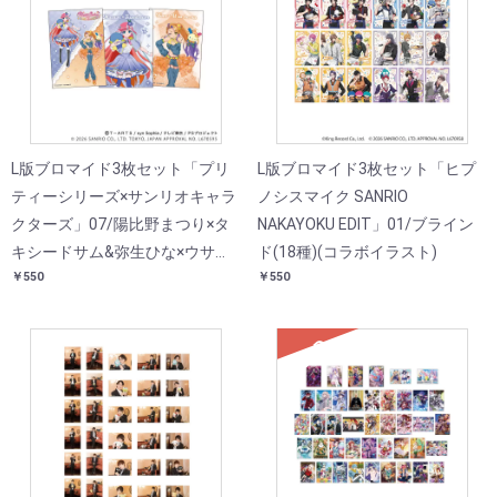
L版ブロマイド3枚セット「プリ
L版ブロマイド3枚セット「ヒプ
ティーシリーズ×サンリオキャラ
ノシスマイク SANRIO
クターズ」07/陽比野まつり×タ
NAKAYOKU EDIT」01/ブライン
キシードサム&弥生ひな×ウサハ
ド(18種)(コラボイラスト)
￥550
￥550
ナ(コラボイラスト)
SOLD