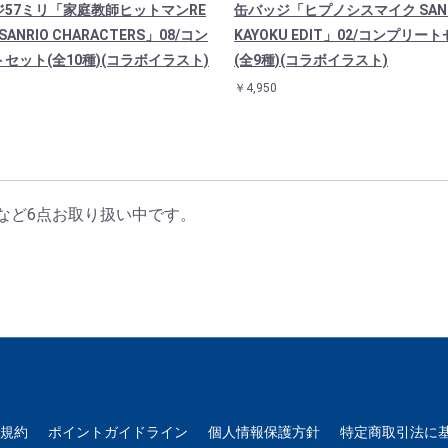
ジ57ミリ「家庭教師ヒットマンRE
缶バッジ「ヒプノシスマイク SANRI
×SANRIO CHARACTERS」08/コン
KAYOKU EDIT」02/コンプリー
セット(全10種)(コラボイラスト)
(全9種)(コラボイラスト)
￥4,950
など6点お取り扱い中です。
用規約
ポイントガイドライン
個人情報保護方針
特定商取引法に