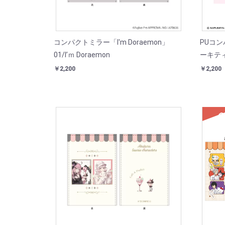
コンパクトミラー「I'm Doraemon」
PUコ
01/I’ｍ Doraemon
ーキティ
￥2,200
￥2,200
SOL