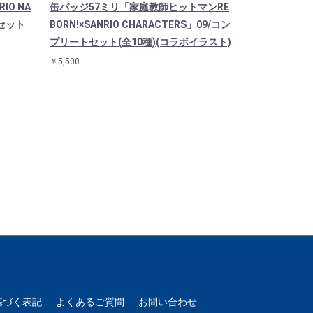
O NA
缶バッジ57ミリ「家庭教師ヒットマンRE
星型ナスカン
トセット
BORN!×SANRIO CHARACTERS」09/コン
庭教師ヒットマンR
プリートセット(全10種)(コラボイラスト)
RACTERS」
イラスト)
￥5,500
￥900
基づく表記
よくあるご質問
お問い合わせ