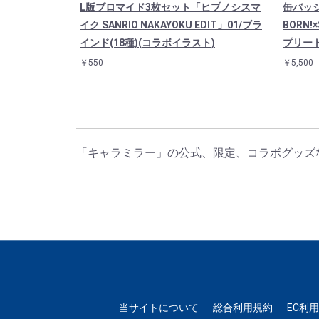
L版ブロマイド3枚セット「ヒプノシスマ
缶バッ
イク SANRIO NAKAYOKU EDIT」01/ブラ
BORN!
インド(18種)(コラボイラスト)
プリート
￥550
￥5,500
「キャラミラー」の公式、限定、コラボグッズ
当サイトについて
総合利用規約
EC利