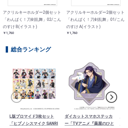
アクリルキーホルダー2個セット
アクリルキーホルダー2個セット
「わんぱく！刀剣乱舞」02/こん
「わんぱく！刀剣乱舞」01/こん
のすけ B(イラスト)
のすけ A(イラスト)
￥1,760
￥1,760
総合ランキング
L版ブロマイド3枚セット
ダイカットスマホステッカ
ダイ
「ヒプノシスマイク SANRI
ー「TVアニメ『薬屋のひと
ー「