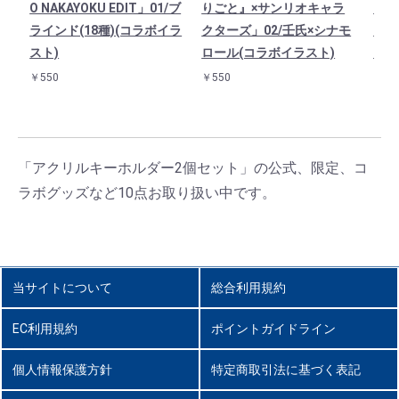
O NAKAYOKU EDIT」01/ブ
りごと』×サンリオキャラ
りご
ラインド(18種)(コラボイラ
クターズ」02/壬氏×シナモ
クタ
スト)
ロール(コラボイラスト)
キテ
￥550
￥550
￥55
「アクリルキーホルダー2個セット」の公式、限定、コ
ラボグッズなど10点お取り扱い中です。
当サイトについて
総合利用規約
EC利用規約
ポイントガイドライン
個人情報保護方針
特定商取引法に基づく表記