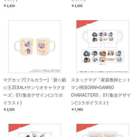
￥2,420
￥2,035
SOLD
マグカップ(フルカラー)「遊☆戯
スタックマグ「家庭教師ヒット
☆王ZEXAL×サンリオキャラクタ
マンREBORN!×SANRIO
ーズ」01/集合デザイン(コラボ
CHARACTERS」01/集合デザイ
イラスト)
ン(コラボイラスト)
￥2,035
￥1,980
SOLD
SOLD