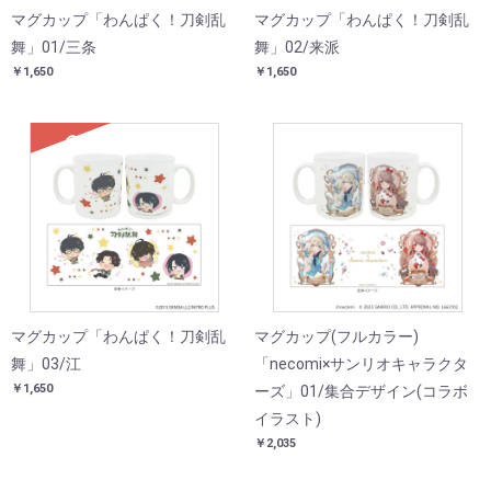
マグカップ「わんぱく！刀剣乱
マグカップ「わんぱく！刀剣乱
舞」01/三条
舞」02/来派
￥1,650
￥1,650
SOLD
マグカップ「わんぱく！刀剣乱
マグカップ(フルカラー)
舞」03/江
「necomi×サンリオキャラクタ
￥1,650
ーズ」01/集合デザイン(コラボ
イラスト)
￥2,035