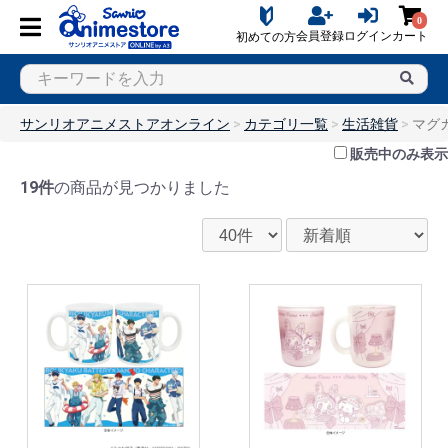
0
会員登録
ログイン
カート
初めての方
サンリオアニメストアオンライン
カテゴリ一覧
生活雑貨
マグ
販売中のみ表示
19件
の商品が見つかりました