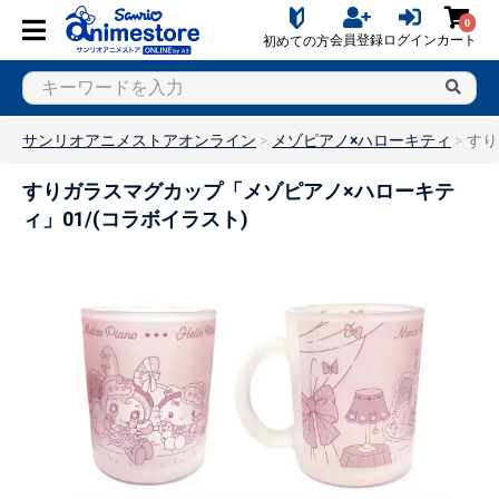
0
会員登録
ログイン
カート
初めての方
サンリオアニメストアオンライン
メゾピアノ×ハローキティ
すり
すりガラスマグカップ「メゾピアノ×ハローキテ
ィ」01/(コラボイラスト)