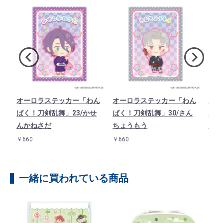
ド
オーロラステッカー「わん
オーロラステッカー「わん
オー
1
ぱく！刀剣乱舞」23/かせ
ぱく！刀剣乱舞」30/さん
ぱく
んかねさだ
ちょうもう
んば
￥660
￥660
￥66
一緒に買われている商品