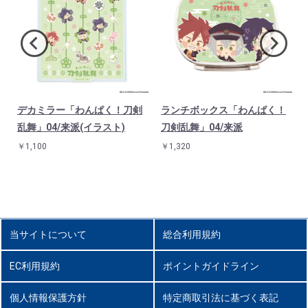
デカミラー「わんぱく！刀剣
ランチボックス「わんぱく！
乱舞」04/来派(イラスト)
刀剣乱舞」04/来派
￥1,100
￥1,320
当サイトについて
総合利用規約
EC利用規約
ポイントガイドライン
個人情報保護方針
特定商取引法に基づく表記