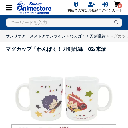
0
会員登録
ログイン
カート
初めての方
サンリオアニメストアオンライン
わんぱく！刀剣乱舞
マグカッ
マグカップ「わんぱく！刀剣乱舞」02/来派