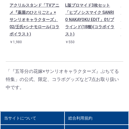
アクリルスタンド「TVアニ
L版ブロマイド3枚セット
ダイ
メ『薬屋のひとりごと』×
「ヒプノシスマイク SANRI
ー「
サンリオキャラクターズ」
O NAKAYOKU EDIT」01/ブ
りご
02/壬氏×シナモロール(コラ
ラインド(18種)(コラボイラ
クタ
ボイラスト)
スト)
キテ
￥1,980
￥550
￥55
「『五等分の花嫁×サンリオキャラクターズ』ぷちてる
特集」の公式、限定、コラボグッズなど7点お取り扱い
中です。
当サイトについて
総合利用規約