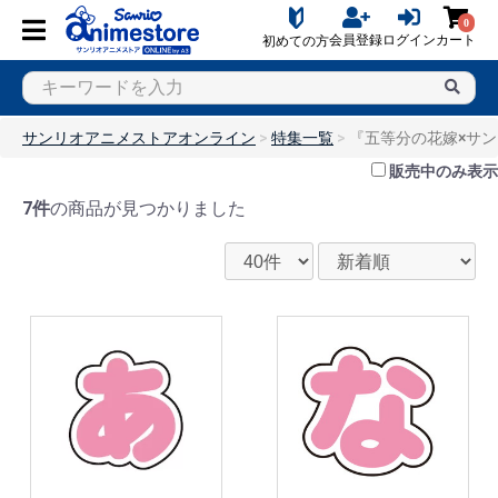
0
会員登録
ログイン
カート
初めての方
サンリオアニメストアオンライン
特集一覧
『五等分の花嫁×サ
販売中のみ表示
7件
の商品が見つかりました