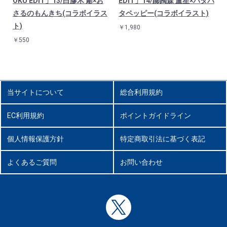
キ
OKU EDIT」13/白膠木 簓×お
EDIT」14/躑躅森 盧笙×パタパ
さるのもんきち(コラボイラス
タペッピー(コラボイラスト)
ト)
￥1,980
￥550
当サイトについて
総合利用規約
EC利用規約
ポイントガイドライン
個人情報保護方針
特定商取引法に基づく表記
よくあるご質問
お問い合わせ