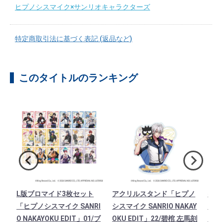
ヒプノシスマイク×サンリオキャラクターズ
特定商取引法に基づく表記 (返品など)
このタイトルのランキング
ノ
L版ブロマイド3枚セット
アクリルスタンド「ヒプノ
ゆら
AY
「ヒプノシスマイク SANRI
シスマイク SANRIO NAKAY
「ヒ
寂雷
O NAKAYOKU EDIT」01/ブ
OKU EDIT」22/碧棺 左馬刻
O N