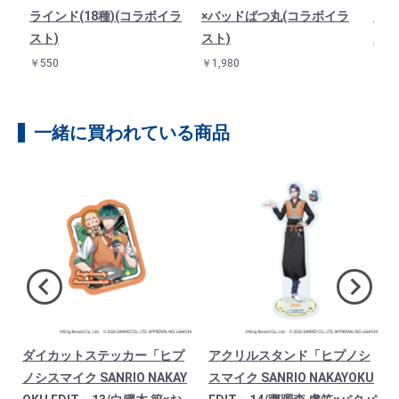
ラ
ラインド(18種)(コラボイラ
×バッドばつ丸(コラボイラ
田 
スト)
スト)
ボイ
￥550
￥1,980
￥1,1
一緒に買われている商品
ダイカットステッカー「ヒプ
アクリルスタンド「ヒプノシ
U
ノシスマイク SANRIO NAKAY
スマイク SANRIO NAKAYOKU