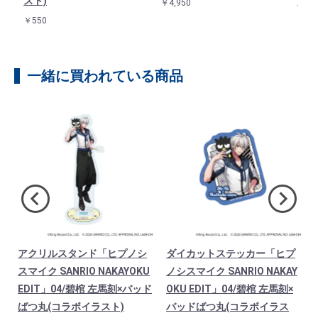
スト)
ト)
￥4,950
￥550
￥1,9
一緒に買われている商品
アクリルスタンド「ヒプノシ
ダイカットステッカー「ヒプ
スマイク SANRIO NAKAYOKU
ノシスマイク SANRIO NAKAY
舗
EDIT」04/碧棺 左馬刻×バッド
OKU EDIT」04/碧棺 左馬刻×
ばつ丸(コラボイラスト)
バッドばつ丸(コラボイラス