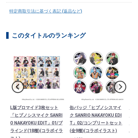
特定商取引法に基づく表記 (返品など)
このタイトルのランキング
ノ
L版ブロマイド3枚セット
缶バッジ「ヒプノシスマイ
アク
AY
「ヒプノシスマイク SANRI
ク SANRIO NAKAYOKU EDI
シスマ
寂雷
O NAKAYOKU EDIT」01/ブ
T」02/コンプリートセット
OKU
ラ
ラインド(18種)(コラボイラ
(全9種)(コラボイラスト)
ハロ