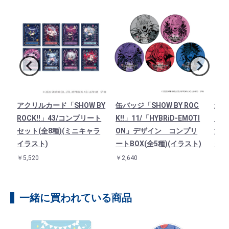
ア
アクリルカード「SHOW BY
缶バッジ「SHOW BY ROC
連結
/イ
ROCK!!」43/コンプリート
K!!」11/「HYBRiD-EMOTI
「SH
）
セット(全8種)(ミニキャラ
ON」デザイン コンプリ
法使
イラスト)
ートBOX(全5種)(イラスト)
イラ
￥5,520
￥2,640
￥1,3
一緒に買われている商品