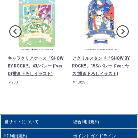
Y
キャラクリアケース「SHOW
アクリルスタンド「SHOW BY
ほ
BY ROCK!!」43/パレードver.
ROCK!!」155/パレードver. ヤ
D(描き下ろしイラスト)
ス(描き下ろしイラスト)
￥900
￥1,925
当サイトについて
総合利用規約
EC利用規約
ポイントガイドライン