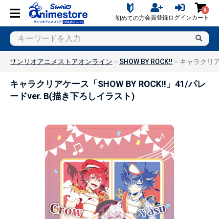
0
会員登録
ログイン
カート
初めての方
サンリオアニメストアオンライン
SHOW BY ROCK!!
キャラクリアケ
キャラクリアケース「SHOW BY ROCK!!」41/パレ
ードver. B(描き下ろしイラスト)