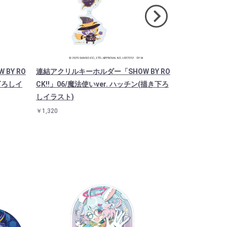
BY RO
連結アクリルキーホルダー「SHOW BY RO
キャラアクリル
き下ろしイ
CK!!」06/魔法使いver. ハッチン(描き下ろ
CK!!」08/
しイラスト)
￥1,760
￥1,320