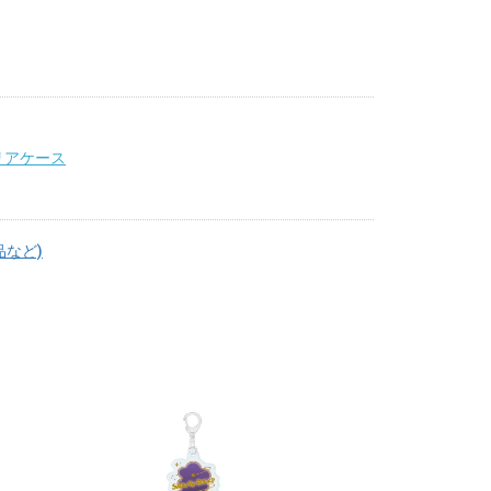
リアケース
品など)