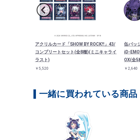
OW BY RO
アクリルカード「SHOW BY ROCK!!」43/
缶バッジ「
)（アクスタ）
コンプリートセット(全8種)(ミニキャライ
iD-E
ラスト)
OX(全5
￥5,520
￥2,640
一緒に買われている商品