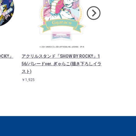
CK!!」
アクリルスタンド「SHOW BY ROCK!!」1
パーツ付きア
56/パレードver. ぎゃらこ(描き下ろしイラ
BY ROCK!!」0
スト)
ザイン(公式イ
￥1,925
￥990