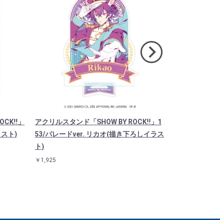
CK!!」
アクリルスタンド「SHOW BY ROCK!!」1
アクリルスタンド
ラスト)
53/パレードver. リカオ(描き下ろしイラス
51/パレードv
ト)
ラスト)
￥1,925
￥1,925