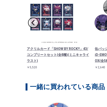
Y ROCK!!」
アクリルカード「SHOW BY ROCK!!」43/
缶バッジ「
D(描き下ろしイ
コンプリートセット(全8種)(ミニキャライ
iD-E
ラスト)
OX(全5
￥5,520
￥2,640
一緒に買われている商品