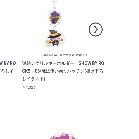
BY RO
連結アクリルキーホルダー「SHOW BY RO
キャラアクリル
き下ろしイ
CK!!」06/魔法使いver. ハッチン(描き下ろ
CK!!」14/
しイラスト)
スタ）
￥1,320
￥1,925