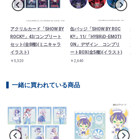
ア
アクリルカード「SHOW BY
缶バッジ「SHOW BY ROC
連結
/イ
ROCK!!」43/コンプリート
K!!」11/「HYBRiD-EMOTI
「SH
）
セット(全8種)(ミニキャラ
ON」デザイン コンプリ
法使
イラスト)
ートBOX(全5種)(イラスト)
イラ
￥5,520
￥2,640
￥1,3
一緒に買われている商品