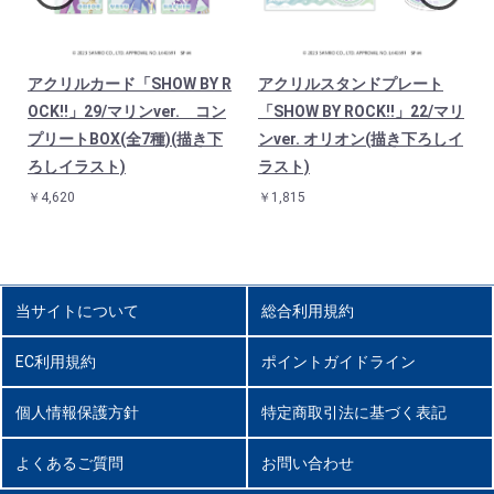
アクリルカード「SHOW BY R
アクリルスタンドプレート
リ
OCK!!」29/マリンver. コン
「SHOW BY ROCK!!」22/マリ
下
プリートBOX(全7種)(描き下
ンver. オリオン(描き下ろしイ
ろしイラスト)
ラスト)
￥4,620
￥1,815
当サイトについて
総合利用規約
EC利用規約
ポイントガイドライン
個人情報保護方針
特定商取引法に基づく表記
よくあるご質問
お問い合わせ