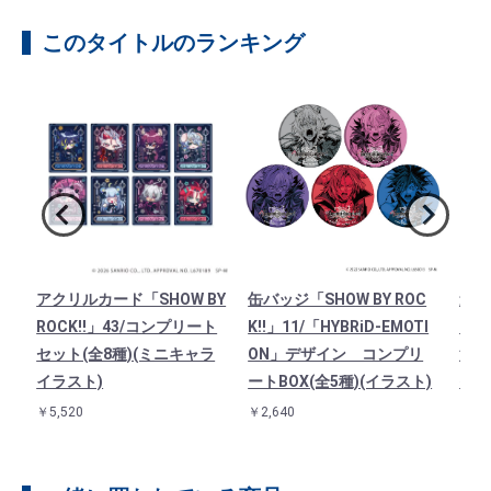
このタイトルのランキング
O
アクリルカード「SHOW BY
缶バッジ「SHOW BY ROC
連結
フル
ROCK!!」43/コンプリート
K!!」11/「HYBRiD-EMOTI
「SH
し
セット(全8種)(ミニキャラ
ON」デザイン コンプリ
法使
イラスト)
ートBOX(全5種)(イラスト)
イラ
￥5,520
￥2,640
￥1,3