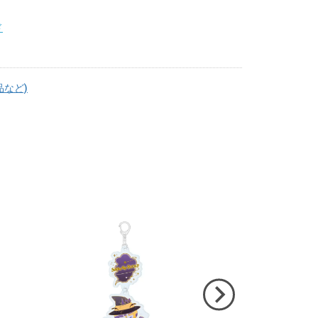
ド
品など)