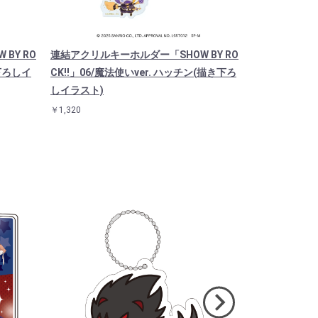
BY RO
連結アクリルキーホルダー「SHOW BY RO
キャラアクリル
き下ろしイ
CK!!」06/魔法使いver. ハッチン(描き下ろ
CK!!」08/
しイラスト)
￥1,760
￥1,320