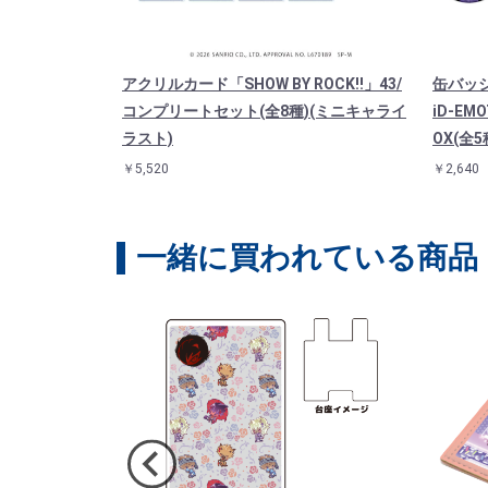
OW BY RO
アクリルカード「SHOW BY ROCK!!」43/
缶バッジ「
)（アクスタ）
コンプリートセット(全8種)(ミニキャライ
iD-E
ラスト)
OX(全5
￥5,520
￥2,640
一緒に買われている商品