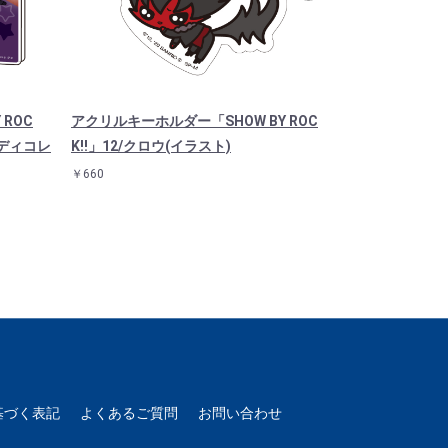
ROC
アクリルキーホルダー「SHOW BY ROC
キャラパス「SHO
ミディコレ
K!!」12/クロウ(イラスト)
ONJOFINGE
￥660
￥1,518
基づく表記
よくあるご質問
お問い合わせ