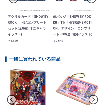
O
アクリルカード「SHOW BY
缶バッジ「SHOW BY ROC
連結
フル
ROCK!!」43/コンプリート
K!!」11/「HYBRiD-EMOTI
「SH
し
セット(全8種)(ミニキャラ
ON」デザイン コンプリ
法使
イラスト)
ートBOX(全5種)(イラスト)
イラ
￥5,520
￥2,640
￥1,3
一緒に買われている商品