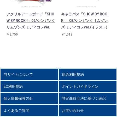
アクリルアートボード「SHO
キャラパス「SHOW BY ROC
イ
W BY ROCK!!」02/シンガンク
K!!」05/シンガンクリムゾン
リムゾンズ ミディコレver.
ズ ミディコレver.(イラスト)
￥2,750
￥1,518
当サイトについて
総合利用規約
EC利用規約
ポイントガイドライン
個人情報保護方針
特定商取引法に基づく表記
よくあるご質問
お問い合わせ