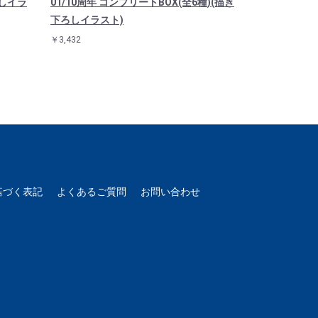
ろしイラ
01/10周年 コンプリートBOX(全6種)(描き
き下ろしイラス
下ろしイラスト)
￥3,300
￥3,432
基づく表記
よくあるご質問
お問い合わせ