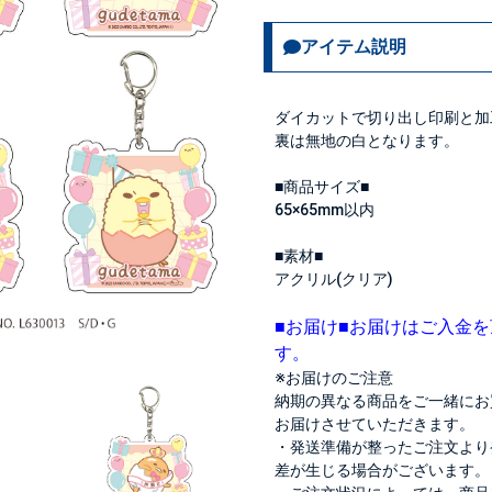
アイテム説明
ダイカットで切り出し印刷と加
裏は無地の白となります。
■商品サイズ■
65×65mm以内
■素材■
アクリル(クリア)
■お届け■
お届けはご入金を
す。
※お届けのご注意
納期の異なる商品をご一緒にお
お届けさせていただきます。
・発送準備が整ったご注文より
差が生じる場合がございます。