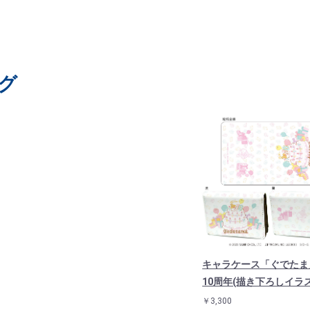
グ
キャラケース「ぐでたま」
10周年(描き下ろしイラ
￥3,300