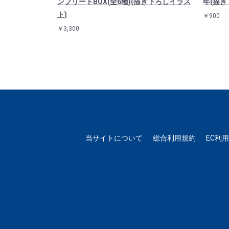
トイラスト)
ンプリートBOX(全6種)(描き下ろしイラス
年(描き
ト)
￥900
￥3,300
当サイトについて
総合利用規約
EC利