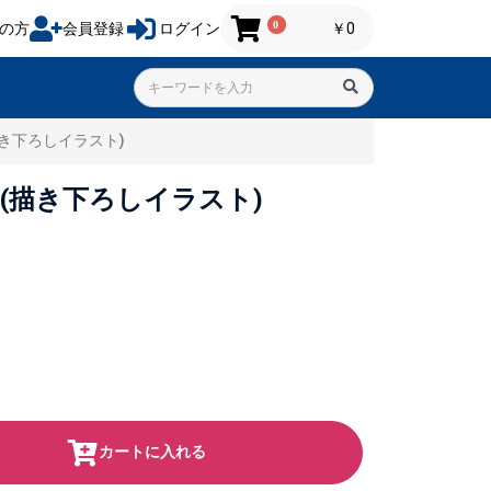
0
の方
会員登録
ログイン
￥0
描き下ろしイラスト)
)(描き下ろしイラスト)
カートに入れる