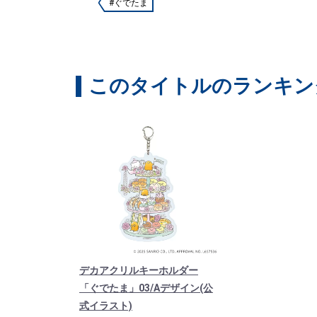
#ぐでたま
このタイトルのランキン
デカアクリルキーホルダー
「ぐでたま」03/Aデザイン(公
式イラスト)