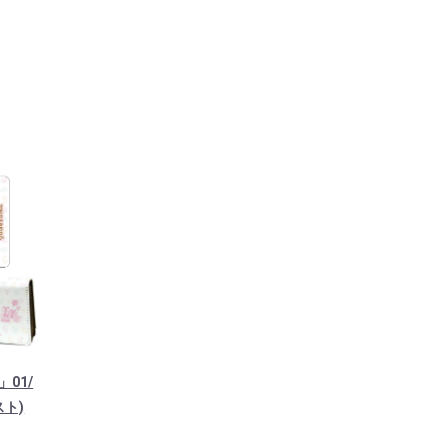
01/
スト)