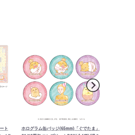
レート
ホログラム缶バッジ(65mm)「ぐでたま」
キャラケース「