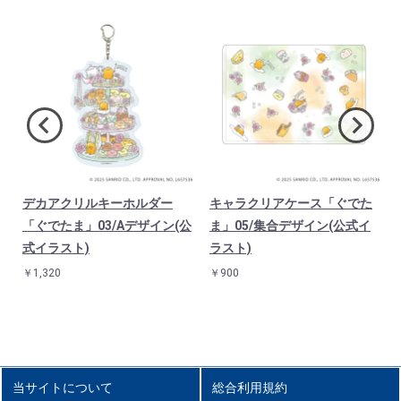
ン
デカアクリルキーホルダー
キャラクリアケース「ぐでた
「ぐでたま」03/Aデザイン(公
ま」05/集合デザイン(公式イ
式イラスト)
ラスト)
￥1,320
￥900
当サイトについて
総合利用規約