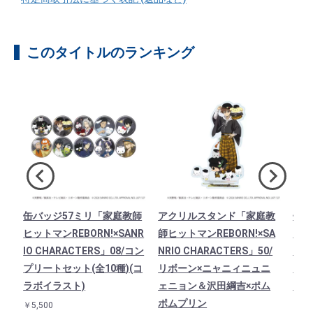
このタイトルのランキング
ト
缶バッジ57ミリ「家庭教師
アクリルスタンド「家庭教
缶バ
B
ヒットマンREBORN!×SANR
師ヒットマンREBORN!×SA
ヒッ
TE
IO CHARACTERS」08/コン
NRIO CHARACTERS」50/
IO 
ポム
プリートセット(全10種)(コ
リボーン×ニャニィニュニ
プリ
ラボイラスト)
ェニョン＆沢田綱吉×ポム
ラボ
ポムプリン
￥5,500
￥5,5