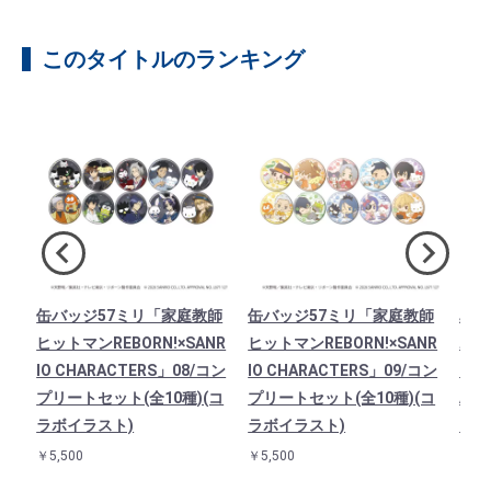
このタイトルのランキング
ト
缶バッジ57ミリ「家庭教師
缶バッジ57ミリ「家庭教師
星型
B
ヒットマンREBORN!×SANR
ヒットマンREBORN!×SANR
ホル
TE
IO CHARACTERS」08/コン
IO CHARACTERS」09/コン
マンR
ポム
プリートセット(全10種)(コ
プリートセット(全10種)(コ
AR
ラボイラスト)
ラボイラスト)
ド(
￥5,500
￥5,500
￥90