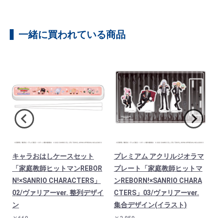
一緒に買われている商品
キャラおはしケースセット
プレミアム アクリルジオラマ
「家庭教師ヒットマンREBOR
プレート「家庭教師ヒットマ
E
N!×SANRIO CHARACTERS」
ンREBORN!×SANRIO CHARA
02/ヴァリアーver. 整列デザイ
CTERS」03/ヴァリアーver.
ン
集合デザイン(イラスト)