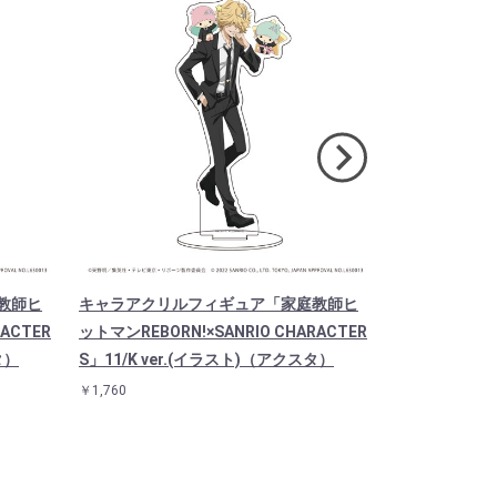
教師ヒ
キャラアクリルフィギュア「家庭教師ヒ
キャラアクリ
ACTER
ットマンREBORN!×SANRIO CHARACTER
ットマンREBOR
タ）
S」11/K ver.(イラスト)（アクスタ）
S」10/J ve
￥1,760
￥1,760