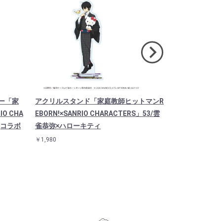
ー「家
アクリルスタンド「家庭教師ヒットマンR
アクリルスタ
O CHA
EBORN!×SANRIO CHARACTERS」53/雲
EBORN!×SAN
)(コラボ
雀恭弥×ハローキティ
ボーン×ニャ
吉×ポムポム
￥1,980
￥1,980