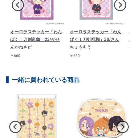
ド
オーロラステッカー「わん
オーロラステッカー「わん
オー
1
ぱく！刀剣乱舞」23/かせ
ぱく！刀剣乱舞」30/さん
ぱく
んかねさだ
ちょうもう
んば
￥660
￥660
￥66
一緒に買われている商品