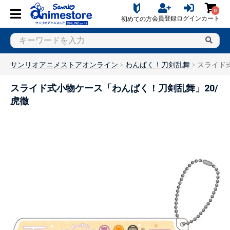
0
会員登録
ログイン
カート
初めての方
サンリオアニメストアオンライン
わんぱく！刀剣乱舞
スライド
スライド式小物ケース「わんぱく！刀剣乱舞」20/
虎徹