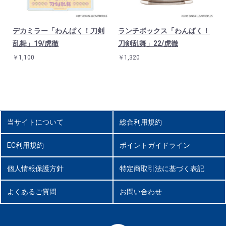
デカミラー「わんぱく！刀剣
ランチボックス「わんぱく！
1
乱舞」19/虎徹
刀剣乱舞」22/虎徹
￥1,100
￥1,320
当サイトについて
総合利用規約
EC利用規約
ポイントガイドライン
個人情報保護方針
特定商取引法に基づく表記
よくあるご質問
お問い合わせ