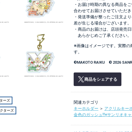
・お届け時期の異なる商品をご
合わせてお届けさせていただき
・発送準備が整ったご注文より
差が生じる場合がございます。
・商品のお届けは、店頭発売日
あらかじめご了承ください。
※画像はイメージです。実際の
す。
©MAKOTO RAIKU © 2026 SANRIO
商品をシェアする
クターズ
関連カテゴリ
キーホルダー
＞
アクリルキー
ラクターズ
金色のガッシュ!!×サンリオキ