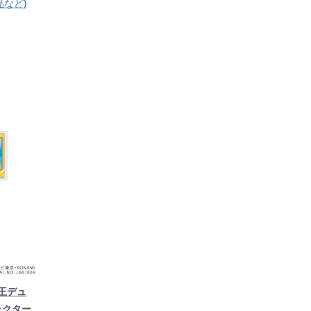
品など)
王デュ
ラクター