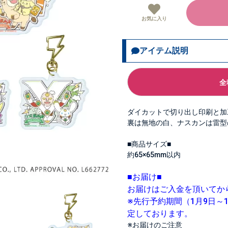
お気に入り
アイテム説明
全
ダイカットで切り出し印刷と加
裏は無地の白、ナスカンは雷型
■商品サイズ■
約65×65mm以内
■お届け■
お届けはご入金を頂いてか
※先行予約期間（1月9日～
定しております。
※お届けのご注意