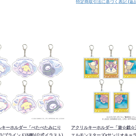
特定商取引法に基づく表記 (返
ルキーホルダー「ぺたぺたみにり
アクリルキーホルダー「遊☆戯☆
1/ブラインド(6種)(公式イラスト)
エルモンスターズ×サンリオキャ