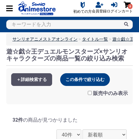
0
会員登録
ログイン
カート
初めての方
サンリオアニメストアオンライン
タイトル一覧
遊☆戯☆王シ
遊☆戯☆王デュエルモンスターズ×サンリオ
キャラクターズの商品一覧の絞り込み検索
＋詳細検索する
この条件で絞り込む
販売中のみ表示
32件
の商品が見つかりました