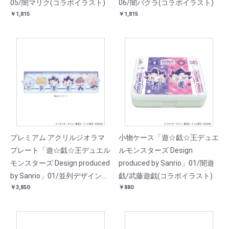
05/闇マリク(コラボイラスト)
06/闇バクラ(コラボイラスト)
￥1,815
￥1,815
プレミアム アクリルジオラマ
小物ケース「遊☆戯☆王デュエ
プレート「遊☆戯☆王デュエル
ルモンスターズ Design
モンスターズ Design produced
produced by Sanrio」01/闇遊
by Sanrio」01/並列デザイン
戯/武藤遊戯(コラボイラスト)
￥3,850
￥880
(コラボイラスト)