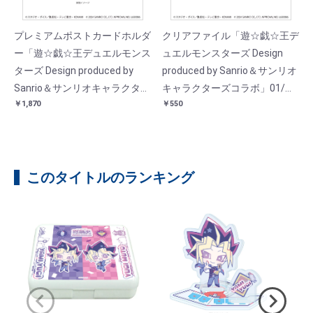
プレミアムポストカードホルダ
クリアファイル「遊☆戯☆王デ
ー「遊☆戯☆王デュエルモンス
ュエルモンスターズ Design
ターズ Design produced by
produced by Sanrio＆サンリオ
Sanrio＆サンリオキャラクター
キャラクターズコラボ」01/集
￥1,870
￥550
ズコラボ」01/(コラボイラス
合デザイン(コラボイラスト)
ト)
このタイトルのランキング