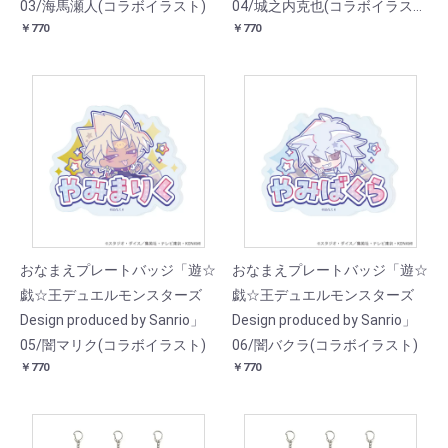
03/海馬瀬人(コラボイラスト)
04/城之内克也(コラボイラス
￥770
￥770
ト)
おなまえプレートバッジ「遊☆
おなまえプレートバッジ「遊☆
戯☆王デュエルモンスターズ
戯☆王デュエルモンスターズ
Design produced by Sanrio」
Design produced by Sanrio」
05/闇マリク(コラボイラスト)
06/闇バクラ(コラボイラスト)
￥770
￥770