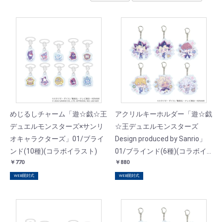
めじるしチャーム「遊☆戯☆王
アクリルキーホルダー「遊☆戯
デュエルモンスターズ×サンリ
☆王デュエルモンスターズ
オキャラクターズ」01/ブライ
Design produced by Sanrio」
ンド(10種)(コラボイラスト)
01/ブラインド(6種)(コラボイ
￥770
￥880
ラスト)
WEB開封式
WEB開封式