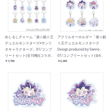
めじるしチャーム「遊☆戯☆王
アクリルキーホルダー「遊☆戯
デュエルモンスターズ×サンリ
☆王デュエルモンスターズ
オキャラクターズ」01/コンプ
Design produced by Sanrio」
リートセット(全10種)(コラボ
01/コンプリートセット(全6種)
￥7,700
￥5,280
イラスト)
(コラボイラスト)