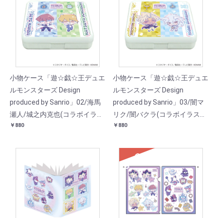
小物ケース「遊☆戯☆王デュエ
小物ケース「遊☆戯☆王デュエ
ルモンスターズ Design
ルモンスターズ Design
produced by Sanrio」02/海馬
produced by Sanrio」03/闇マ
瀬人/城之内克也(コラボイラス
リク/闇バクラ(コラボイラス
￥880
￥880
ト)
ト)
SOLD