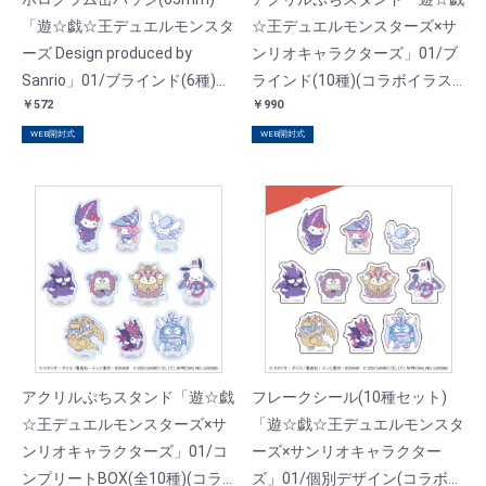
「遊☆戯☆王デュエルモンスタ
☆王デュエルモンスターズ×サ
ーズ Design produced by
ンリオキャラクターズ」01/ブ
Sanrio」01/ブラインド(6種)
ラインド(10種)(コラボイラス
￥572
￥990
(コラボイラスト)
ト)
WEB開封式
WEB開封式
SOLD
アクリルぷちスタンド「遊☆戯
フレークシール(10種セット)
☆王デュエルモンスターズ×サ
「遊☆戯☆王デュエルモンスタ
ンリオキャラクターズ」01/コ
ーズ×サンリオキャラクター
ンプリートBOX(全10種)(コラ
ズ」01/個別デザイン(コラボイ