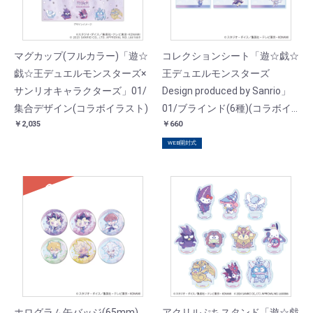
マグカップ(フルカラー)「遊☆
コレクションシート「遊☆戯☆
戯☆王デュエルモンスターズ×
王デュエルモンスターズ
サンリオキャラクターズ」01/
Design produced by Sanrio」
集合デザイン(コラボイラスト)
01/ブラインド(6種)(コラボイ
￥2,035
￥660
ラスト)
WEB開封式
SOLD
ホログラム缶バッジ(65mm)
アクリルぷちスタンド「遊☆戯