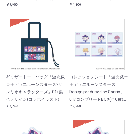
￥9,900
￥1,100
ボイラスト)
ラスト)
SOLD
ギャザートートバッグ「遊☆戯
コレクションシート「遊☆戯☆
☆王デュエルモンスターズ×サ
王デュエルモンスターズ
ンリオキャラクターズ」01/集
Design produced by Sanrio」
合デザイン(コラボイラスト)
01/コンプリートBOX(全6種)
￥2,750
￥3,960
(コラボイラスト)
SOLD