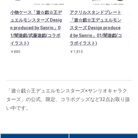
小物ケース「遊☆戯☆王デ
アクリルスタンドプレート
おな
ュエルモンスターズ Desig
「遊☆戯☆王デュエルモン
「遊
n produced by Sanrio」0
スターズ Design produce
スター
1/闇遊戯/武藤遊戯(コラボ
d by Sanrio」01/闇遊戯(コ
d b
イラスト)
ラボイラスト)
ラボ
￥880
￥1,815
￥77
「遊☆戯☆王デュエルモンスターズ×サンリオキャラク
ターズ」の公式、限定、コラボグッズなど32点お取り扱
い中です。