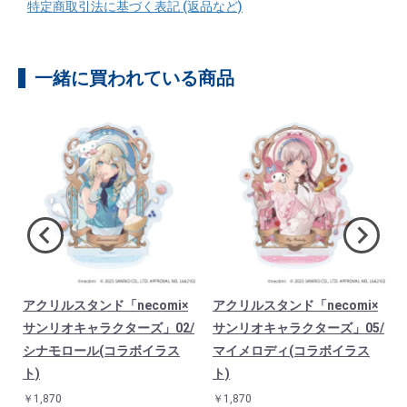
特定商取引法に基づく表記 (返品など)
一緒に買われている商品
)
アクリルスタンド「necomi×
アクリルスタンド「necomi×
サンリオキャラクターズ」02/
サンリオキャラクターズ」05/
タ
シナモロール(コラボイラス
マイメロディ(コラボイラス
ト)
ト)
￥1,870
￥1,870