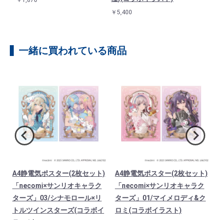
￥1,870
￥5,400
一緒に買われている商品
i
A4静電気ポスター(2枚セット)
A4静電気ポスター(2枚セット)
「necomi×サンリオキャラク
「necomi×サンリオキャラク
ス
ターズ」03/シナモロール×リ
ターズ」01/マイメロディ&ク
トルツインスターズ(コラボイ
ロミ(コラボイラスト)