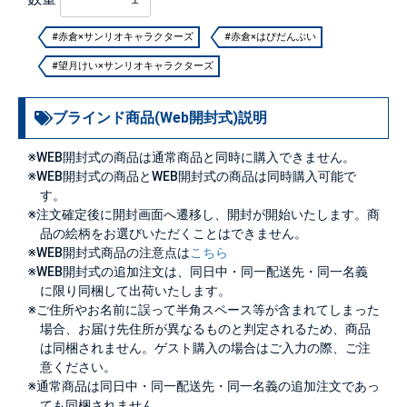
#赤倉×サンリオキャラクターズ
#赤倉×はぴだんぶい
#望月けい×サンリオキャラクターズ
ブラインド商品(Web開封式)説明
※WEB開封式の商品は通常商品と同時に購入できません。
※WEB開封式の商品とWEB開封式の商品は同時購入可能で
す。
※注文確定後に開封画面へ遷移し、開封が開始いたします。商
品の絵柄をお選びいただくことはできません。
※WEB開封式商品の注意点は
こちら
※WEB開封式の追加注文は、同日中・同一配送先・同一名義
に限り同梱して出荷いたします。
※ご住所やお名前に誤って半角スペース等が含まれてしまった
場合、お届け先住所が異なるものと判定されるため、商品
は同梱されません。ゲスト購入の場合はご入力の際、ご注
意ください。
※通常商品は同日中・同一配送先・同一名義の追加注文であっ
ても同梱されません。