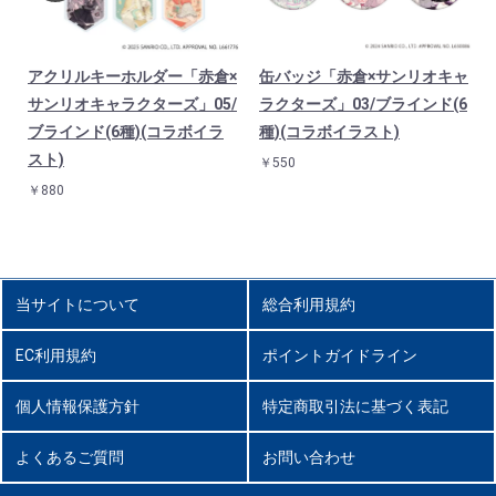
×
アクリルキーホルダー「赤倉×
缶バッジ「赤倉×サンリオキャ
/
サンリオキャラクターズ」05/
ラクターズ」03/ブラインド(6
ブラインド(6種)(コラボイラ
種)(コラボイラスト)
スト)
￥550
￥880
当サイトについて
総合利用規約
EC利用規約
ポイントガイドライン
個人情報保護方針
特定商取引法に基づく表記
よくあるご質問
お問い合わせ