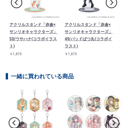
×
アクリルスタンド「赤倉×
アクリルスタンド「赤倉×
アク
」
サンリオキャラクターズ」
サンリオキャラクターズ」
サン
イ
50/ウサハナ(コラボイラス
49/バッドばつ丸(コラボイ
48
ト)
ラスト)
ラス
￥1,870
￥1,870
￥1,8
一緒に買われている商品