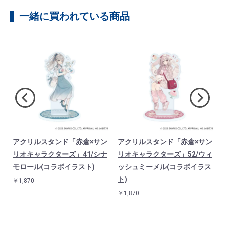
一緒に買われている商品
ン
アクリルスタンド「赤倉×サン
アクリルスタンド「赤倉×サン
I
リオキャラクターズ」41/シナ
リオキャラクターズ」52/ウィ
モロール(コラボイラスト)
ッシュミーメル(コラボイラス
ト)
￥1,870
￥1,870