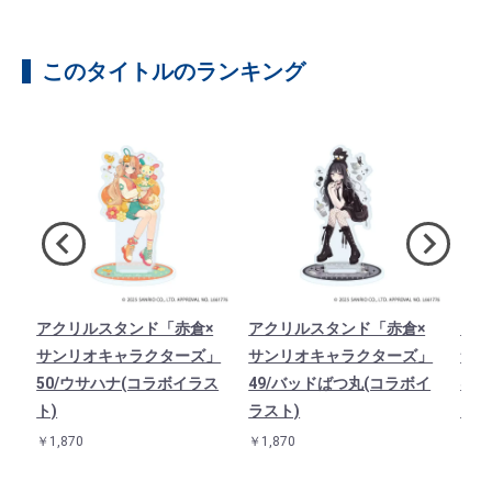
このタイトルのランキング
×
アクリルスタンド「赤倉×
アクリルスタンド「赤倉×
アク
」
サンリオキャラクターズ」
サンリオキャラクターズ」
サン
イ
50/ウサハナ(コラボイラス
49/バッドばつ丸(コラボイ
48
ト)
ラスト)
ラス
￥1,870
￥1,870
￥1,8