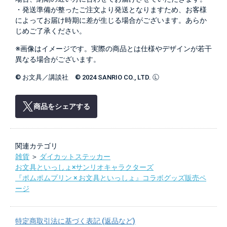
・発送準備が整ったご注文より発送となりますため、お客様
によってお届け時期に差が生じる場合がございます。あらか
じめご了承ください。
※画像はイメージです。実際の商品とは仕様やデザインが若干
異なる場合がございます。
© お文具／講談社 © 2024 SANRIO CO., LTD. Ⓛ
商品をシェアする
関連カテゴリ
雑貨
＞
ダイカットステッカー
お文具といっしょ×サンリオキャラクターズ
『ポムポムプリン × お文具といっしょ』コラボグッズ販売ペ
ージ
特定商取引法に基づく表記 (返品など)