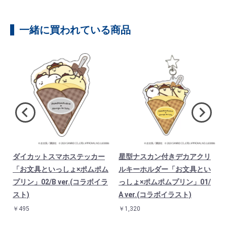
一緒に買われている商品
ダイカットスマホステッカー
星型ナスカン付きデカアクリ
ム
「お文具といっしょ×ポムポム
ルキーホルダー「お文具とい
ボ
プリン」02/B ver.(コラボイラ
っしょ×ポムポムプリン」01/
スト)
A ver.(コラボイラスト)
￥495
￥1,320