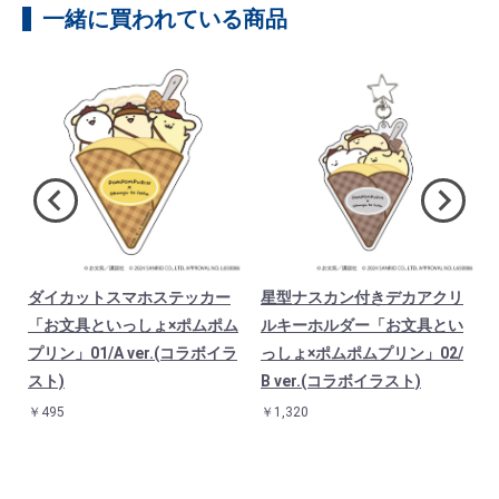
一緒に買われている商品
ダイカットスマホステッカー
星型ナスカン付きデカアクリ
ム
「お文具といっしょ×ポムポム
ルキーホルダー「お文具とい
ボ
プリン」01/A ver.(コラボイラ
っしょ×ポムポムプリン」02/
スト)
B ver.(コラボイラスト)
￥495
￥1,320