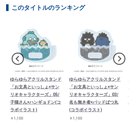
このタイトルのランキング
ホ
ゆらゆらアクリルスタンド
ゆらゆらアクリルスタンド
マカ
ょ
「お文具といっしょ×サン
「お文具といっしょ×サン
いっ
e
リオキャラクターズ」05/
リオキャラクターズ」03/
クタ
子猫さん×ハンギョドン(コ
名も無き者×バッドばつ丸
ハロ
ラボイラスト)
(コラボイラスト)
ト)
￥1,100
￥1,100
￥1,3