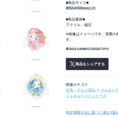
■商品サイズ■
W50×H50mm以内
■商品素材■
アクリル、磁石
※画像はイメージです。実際の
す。
©2024 SANRIO/SEGATOYS
商品をシェアする
関連カテゴリ
文具・デスク用品
＞
マルキャ
ジュエルペットシリーズ
特定商取引法に基づく表記 (返