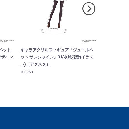
ペット
キャラアクリルフィギュア「ジュエルペ
キャラアクリ
デザイン
ット サンシャイン」01/水城花音(イラス
エルペット」0
ト)（アクスタ）
スタ）
￥1,760
￥1,760