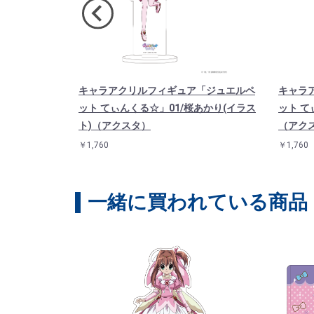
 「ジュエルペ
キャラアクリルフィギュア「ジュエルペ
キャラ
ートイラスト)
ット てぃんくる☆」01/桜あかり(イラス
ット て
ト)（アクスタ）
（アク
￥1,760
￥1,760
一緒に買われている商品