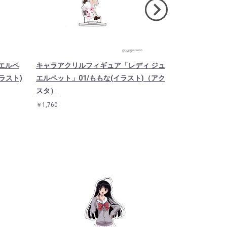
エルペ
キャラアクリルフィギュア「レディ ジュ
キャラアクリ
ラスト)
エルペット」01/ももな(イラスト)（アク
エルペット」0
スタ）
クスタ）
￥1,760
￥1,760