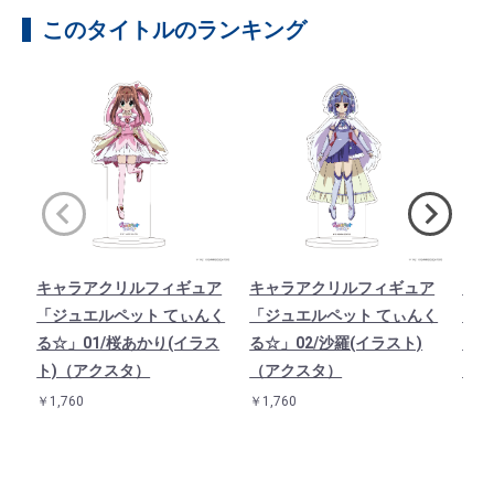
このタイトルのランキング
キャラアクリルフィギュア
キャラアクリルフィギュア
キャ
「ジュエルペット てぃんく
「ジュエルペット てぃんく
「ジ
る☆」01/桜あかり(イラス
る☆」02/沙羅(イラスト)
る☆
ト)（アクスタ）
（アクスタ）
（ア
￥1,760
￥1,760
￥1,7