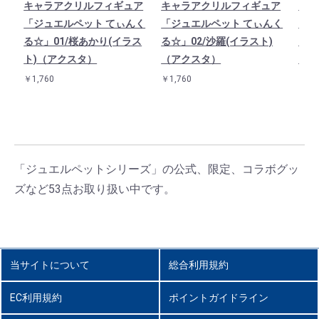
キャラアクリルフィギュア
キャラアクリルフィギュア
キャ
「ジュエルペット てぃんく
「ジュエルペット てぃんく
「ジ
る☆」01/桜あかり(イラス
る☆」02/沙羅(イラスト)
る☆
ト)（アクスタ）
（アクスタ）
（ア
￥1,760
￥1,760
￥1,7
「ジュエルペットシリーズ」の公式、限定、コラボグッ
ズなど53点お取り扱い中です。
当サイトについて
総合利用規約
EC利用規約
ポイントガイドライン