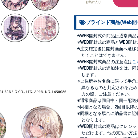
お気に入り
ブラインド商品(Web開
※WEB開封式の商品は通常商
※WEB開封式の商品とWEB開
※注文確定後に開封画面へ遷移
だくことはできません。
※WEB開封式商品の注意点は
こ
※WEB開封式の追加注文は、
します。
※ご住所やお名前に誤って半角
異なるものと判定されるため
力の際、ご注意ください。
※通常商品は同日中・同一配送
※同梱となる場合、2回目以降
※同梱となる場合に納品書に記
となります。
※WEB開封式の商品はクレジ
ただけます。他の支払い方法