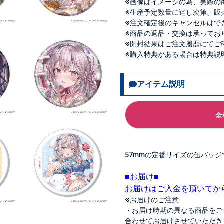
※画像はイメージの為、実際の
※生産予定数量に達し次第、販
※注文確定後のキャンセルはで
※商品の返品・交換は承ってお
※開封結果はご注文履歴にてご
※購入特典がある場合は特典説
アイテム説明
全
57mmの定番サイズの缶バッジ
■お届け■
お届けはご入金を頂いてか
※お届けのご注意
・お届け時期の異なる商品をご
合わせてお届けさせていただき