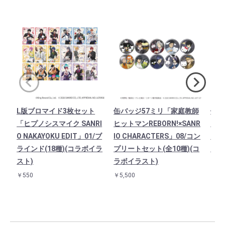
L版ブロマイド3枚セット
缶バッジ57ミリ「家庭教師
缶バ
「ヒプノシスマイク SANRI
ヒットマンREBORN!×SANR
ク S
O NAKAYOKU EDIT」01/ブ
IO CHARACTERS」08/コン
T」
ラインド(18種)(コラボイラ
プリートセット(全10種)(コ
(全
スト)
ラボイラスト)
￥4,9
￥550
￥5,500