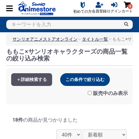
0
会員登録
ログイン
カート
初めての方
サンリオアニメストアオンライン
タイトル一覧
ももこ×サン
ももこ×サンリオキャラクターズの商品一覧
の絞り込み検索
＋詳細検索する
この条件で絞り込む
販売中のみ表示
18件
の商品が見つかりました