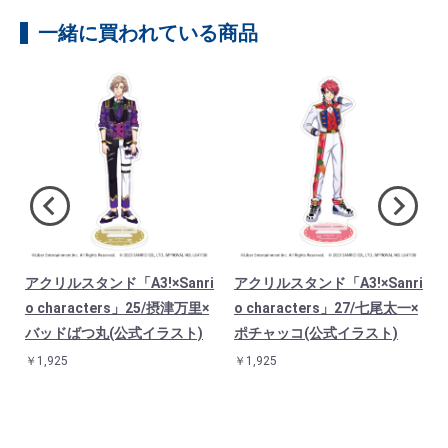
一緒に買われている商品
アクリルスタンド「A3!×Sanri
アクリルスタンド「A3!×Sanri
ン
o characters」25/摂津万里×
o characters」27/七尾太一×
ラ
バッドばつ丸(公式イラスト)
ポチャッコ(公式イラスト)
￥1,925
￥1,925