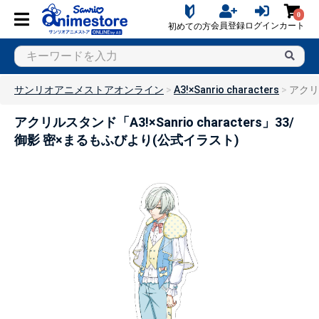
0
会員登録
ログイン
カート
初めての方
サンリオアニメストアオンライン
A3!×Sanrio characters
アクリル
アクリルスタンド「A3!×Sanrio characters」33/
御影 密×まるもふびより(公式イラスト)