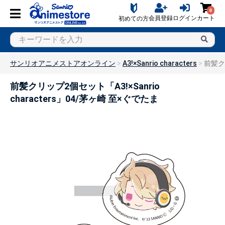
0
会員登録
ログイン
カート
初めての方
サンリオアニメストアオンライン
A3!×Sanrio characters
前髪クリ
前髪クリップ2個セット「A3!×Sanrio
characters」04/茅ヶ崎 至×ぐでたま