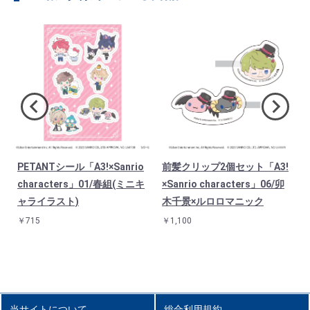
PETANTシール「A3!×Sanrio
前髪クリップ2個セット「A3!
characters」01/春組(ミニキ
×Sanrio characters」06/卯
ャライラスト)
木千景×ルロロマニック
￥715
￥1,100
当サイトについて
総合利用規約