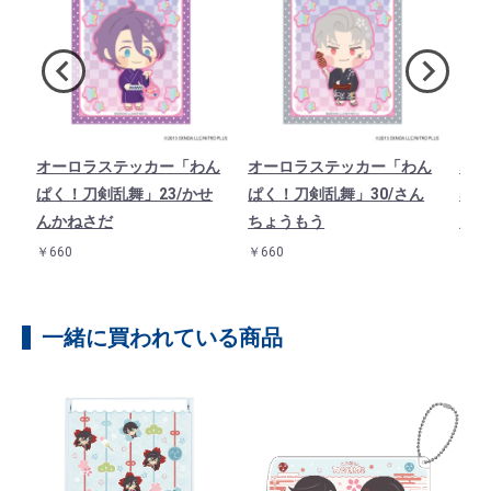
ド
オーロラステッカー「わん
オーロラステッカー「わん
オー
1
ぱく！刀剣乱舞」23/かせ
ぱく！刀剣乱舞」30/さん
ぱく
んかねさだ
ちょうもう
んば
￥660
￥660
￥66
一緒に買われている商品