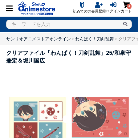
0
会員登録
ログイン
カート
初めての方
サンリオアニメストアオンライン
わんぱく！刀剣乱舞
クリアフ
クリアファイル「わんぱく！刀剣乱舞」25/和泉守
兼定＆堀川国広