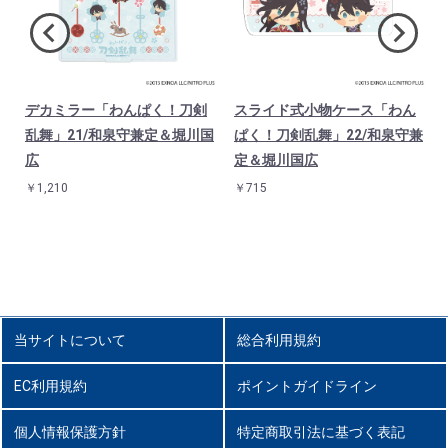
デカミラー「わんぱく！刀剣
スライド式小物ケース「わん
)
乱舞」21/和泉守兼定＆堀川国
ぱく！刀剣乱舞」22/和泉守兼
広
定＆堀川国広
￥1,210
￥715
当サイトについて
総合利用規約
EC利用規約
ポイントガイドライン
個人情報保護方針
特定商取引法に基づく表記