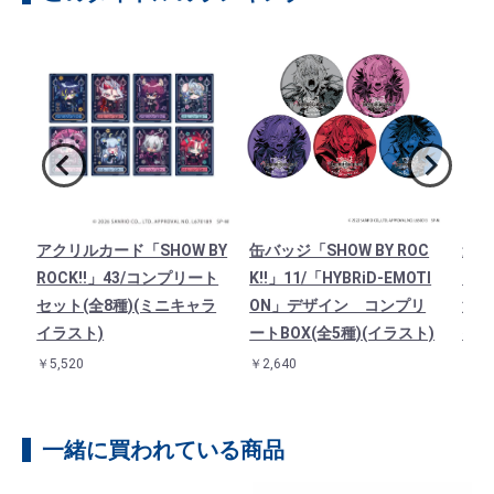
O
アクリルカード「SHOW BY
缶バッジ「SHOW BY ROC
連結
フル
ROCK!!」43/コンプリート
K!!」11/「HYBRiD-EMOTI
「SH
し
セット(全8種)(ミニキャラ
ON」デザイン コンプリ
法使
イラスト)
ートBOX(全5種)(イラスト)
イラ
￥5,520
￥2,640
￥1,3
一緒に買われている商品