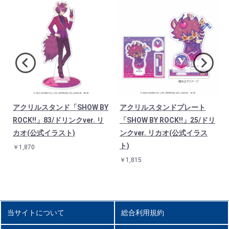
アクリルスタンド「SHOW BY
アクリルスタンドプレート
/
ROCK!!」83/ドリンクver. リ
「SHOW BY ROCK!!」25/ドリ
カオ(公式イラスト)
ンクver. リカオ(公式イラス
ト)
￥1,870
￥1,815
当サイトについて
総合利用規約