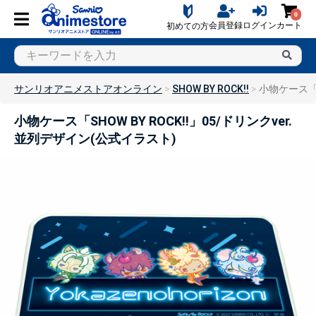
0
会員登録
ログイン
カート
初めての方
サンリオアニメストアオンライン
SHOW BY ROCK!!
小物ケース「S
小物ケース「SHOW BY ROCK!!」05/ドリンクver.
並列デザイン(公式イラスト)